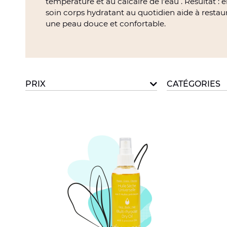
température et au calcaire de l'eau . Résultat : ell
soin corps hydratant au quotidien aide à restaur
une peau douce et confortable.
PRIX
CATÉGORIES