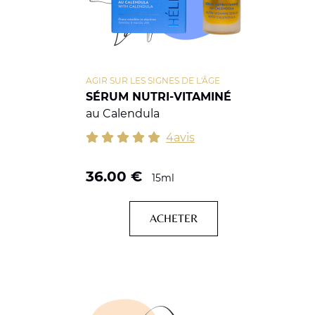
AGIR SUR LES SIGNES DE L'ÂGE
SÉRUM NUTRI-VITAMINÉ
au Calendula
4avis
36.00
€
15ml
ACHETER