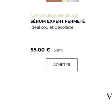
AGIR SUR LES SIGNES DE L'ÂGE
SÉRUM EXPERT FERMETÉ
idéal cou et décolleté
55.00
€
30ml
ACHETER
V