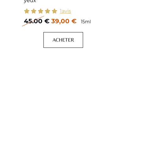
yeux
1avis
45.00
€
39,00 €
15ml
ACHETER