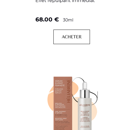
Effet repulpant immédiat
68.00
€
30ml
ACHETER