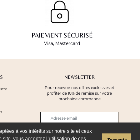
PAIEMENT SÉCURISÉ
Visa, Mastercard
S
NEWSLETTER
Pour recevoir nos offres exclusives et
ente
profiter de 10% de remise sur votre
prochaine commande
on
aptées à vos intérêts sur notre site et ceux
JE M'INSCRIS
 site, vous acceptez l’utilisation de ces
J'accepte