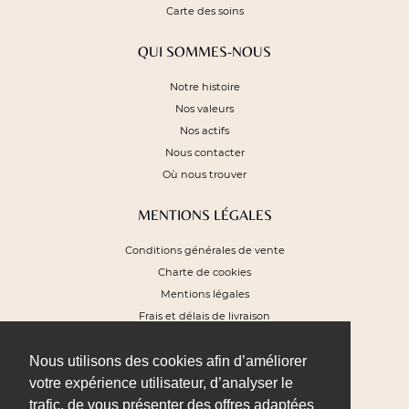
Carte des soins
QUI SOMMES-NOUS
Notre histoire
Nos valeurs
Nos actifs
Nous contacter
Où nous trouver
MENTIONS LÉGALES
Conditions générales de vente
Charte de cookies
Mentions légales
Frais et délais de livraison
Plan du site
Nous utilisons des cookies afin d’améliorer
NEWSLETTER
votre expérience utilisateur, d’analyser le
trafic, de vous présenter des offres adaptées