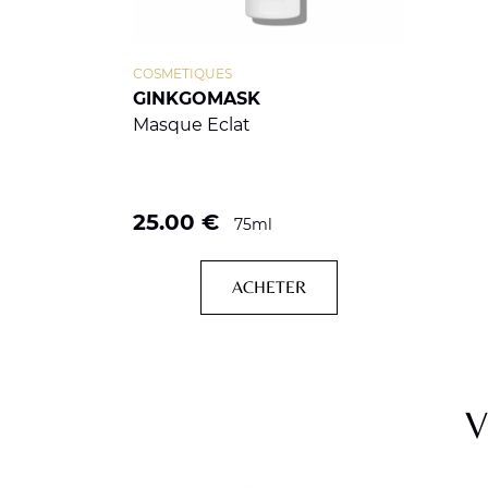
COSMETIQUES
GINKGOMASK
Masque Eclat
25.00
€
75ml
ACHETER
V