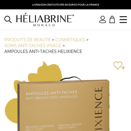
LIVRAISON GRATUITE DÈS 60 EUROS POUR LA FRANCE
PRODUITS DE BEAUTÉ
>
COSMETIQUES
>
SOINS ANTI-TACHES VISAGE
>
AMPOULES ANTI-TACHES HELIXIENCE