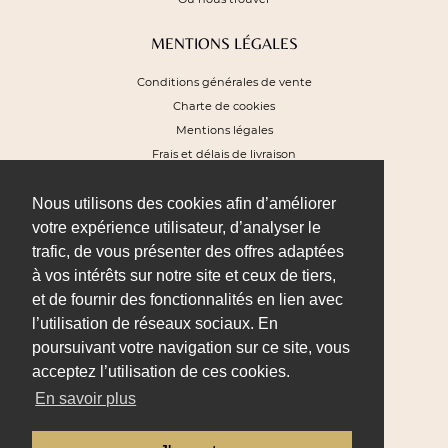
MENTIONS LÉGALES
Conditions générales de vente
Charte de cookies
Mentions légales
Frais et délais de livraison
Plan du site
Nous utilisons des cookies afin d’améliorer
NEWSLETTER
votre expérience utilisateur, d’analyser le
trafic, de vous présenter des offres adaptées
Pour recevoir nos offres exclusives et
profiter de 10% de remise sur votre
à vos intérêts sur notre site et ceux de tiers,
prochaine commande
et de fournir des fonctionnalités en lien avec
l’utilisation de réseaux sociaux. En
poursuivant votre navigation sur ce site, vous
acceptez l’utilisation de ces cookies.
En savoir plus
JE M'INSCRIS