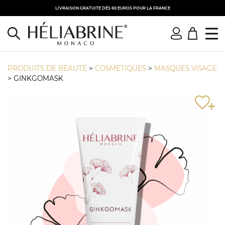
LIVRAISON GRATUITE DÈS 60 EUROS POUR LA FRANCE
PRODUITS DE BEAUTÉ
>
COSMETIQUES
>
MASQUES VISAGE
>
GINKGOMASK