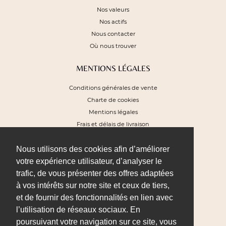
Nos valeurs
Nos actifs
Nous contacter
Où nous trouver
MENTIONS LÉGALES
Conditions générales de vente
Charte de cookies
Mentions légales
Frais et délais de livraison
Plan du site
Nous utilisons des cookies afin d’améliorer
NEWSLETTER
votre expérience utilisateur, d’analyser le
trafic, de vous présenter des offres adaptées
Pour recevoir nos offres exclusives et
profiter de 10% de remise sur votre
à vos intérêts sur notre site et ceux de tiers,
prochaine commande
et de fournir des fonctionnalités en lien avec
l’utilisation de réseaux sociaux. En
poursuivant votre navigation sur ce site, vous