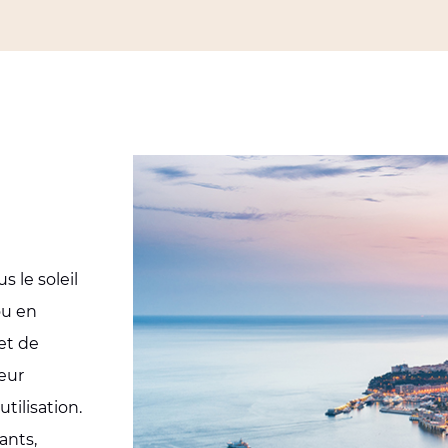
 le soleil
ou en
jet de
eur
tilisation.
ants,