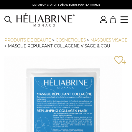
LIVRAISON GRATUITE DÈS 60 EUROS POUR LA FRANCE
PRODUITS DE BEAUTÉ
>
COSMETIQUES
>
MASQUES VISAGE
>
MASQUE REPULPANT COLLAGÈNE VISAGE & COU